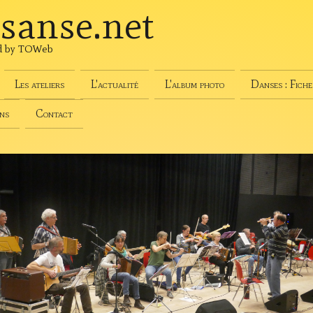
sanse
.net
d by TOWeb
Les ateliers
L'actualité
L'album photo
Danses : Fiche
ns
Contact