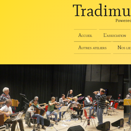
Tradimu
Powere
Accueil
L'association
Autres ateliers
Nos lie